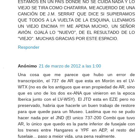
ESTAMOS EN UN PAIS DONDE NO SE CUIDA NADA Y LO
VIEJO SE TIRA COMO CHATARRA. ME ACUERDO DE UNA
CANCIÓN DE J.M. SERRAT QUE DICE SI SUPIERAMOS
QUE TODOS A LA VUELTA DE LA ESQUINA, LLEVAMOS
UN VIEJO ENCIMA !!!! ME APENA MUCHO, UN SEÑOR
AVIÓN. OJALÁ LO "NUEVO", DE EL RESULTADO DE LO
"VIEJO". MUCHAS GRACIAS POR ESTE ESPACIO.
Responder
Anónimo
21 de marzo de 2012 a las 1:00
Una cosa que me parece que hubo un error de
transcripción, el 737 de AR que esta en Morón es el LV-
WTX (no es de los antiguos que eran propiedad de AR, sino
que es uno de los dos ex-ANA que vinieron en la epoca
Iberica junto con el LV-WSY). El JTD esta en EZE pero no
preservado, habria que hacerle un buen trabajo de restore
para que quede para un Museo. Lastima que no se pudo
hacer nada por el JND (El unico 737-200 Combi que tuvo
AR, lo único que quedo es la parte inferior de fusejale con
los trenes entre Hangares e YPF en AEP, el resto del
fuselaje... paso a mejor vida, una pena realmente.