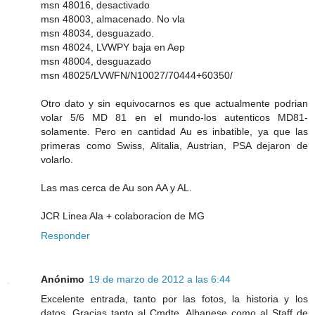
msn 48016, desactivado
msn 48003, almacenado. No vla
msn 48034, desguazado.
msn 48024, LVWPY baja en Aep
msn 48004, desguazado
msn 48025/LVWFN/N10027/70444+60350/
Otro dato y sin equivocarnos es que actualmente podrian
volar 5/6 MD 81 en el mundo-los autenticos MD81-
solamente. Pero en cantidad Au es inbatible, ya que las
primeras como Swiss, Alitalia, Austrian, PSA dejaron de
volarlo.
Las mas cerca de Au son AA y AL.
JCR Linea Ala + colaboracion de MG
Responder
Anónimo
19 de marzo de 2012 a las 6:44
Excelente entrada, tanto por las fotos, la historia y los
datos. Gracias tanto al Cmdte. Albanese como al Staff de