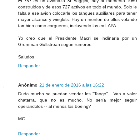
El 757 es un avionazo Sr Baggini, hay al momento 1050
construidos y de esos 727 activos en todo el mundo. Solo le
falta a ese avion colocarle los tanques auxiliares para tener
mayor alcance y winglets. Hay un monton de ellos volando
tambien como cargueros, incluyendo los ex LAPA.
Yo creo que el Presidente Macri se inclinaria por un
Grumman Gulfstrean segun rumores.
Saludos
Responder
Anónimo
21 de enero de 2016 a las 16:22
Dudo mucho se puedan vender los "Tango"... Van a valer
chatarra, que no es mucho. No sería mejor seguir
operándolos -- al menos los Boeing?
MG
Responder