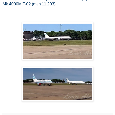
Mk.4000M T-02 (msn 11.203).